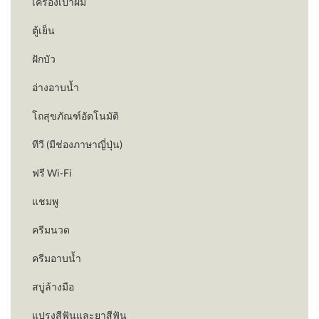
เครื่องเป่าผม
ตู้เย็น
ฝักบัว
อ่างอาบน้ำ
โถสุขภัณฑ์อัตโนมัติ
ทีวี (มีช่องภาษาญี่ปุ่น)
ฟรี Wi-Fi
แชมพู
ครีมนวด
ครีมอาบน้ำ
สบู่ล้างมือ
แปรงสีฟันและยาสีฟัน