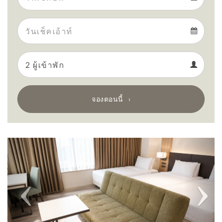
Arrival
Departure
calendar
Departure
Guests
calendar
Guests
calendar
จองตอนนี้
Previous
Next