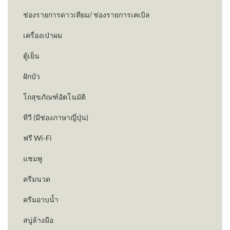
ช่องรายการดาวเทียม/ ช่องรายการเคเบิล
เครื่องเป่าผม
ตู้เย็น
ฝักบัว
โถสุขภัณฑ์อัตโนมัติ
ทีวี (มีช่องภาษาญี่ปุ่น)
ฟรี Wi-Fi
แชมพู
ครีมนวด
ครีมอาบน้ำ
สบู่ล้างมือ