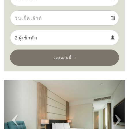
Arrival
Departure
calendar
Departure
Guests
calendar
Guests
calendar
จองตอนนี้
Previous
Next